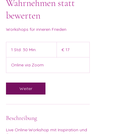
Wahrnehmen statt
bewerten
Workshops für inneren Frieden
17
Euro
1 Std. 30 Min.
1
€ 17
S
t
Online via Zoom
d
3
0
M
Weiter
i
n
.
Beschreibung
Live Online-Workshop mit Inspiration und