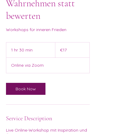
Wahrnehmen statt
bewerten
Workshops für inneren Frieden
17
euros
1 hr 30 min
1
€17
h
3
Online via Zoom
0
m
i
n
Book Now
Service Description
Live Online-Workshop mit Inspiration und